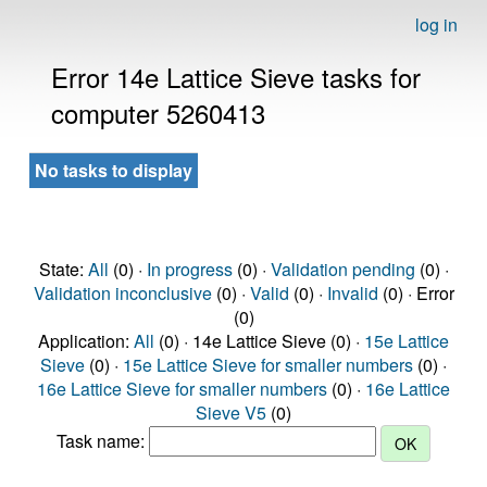
log in
Error 14e Lattice Sieve tasks for
computer 5260413
No tasks to display
State:
All
(0) ·
In progress
(0) ·
Validation pending
(0) ·
Validation inconclusive
(0) ·
Valid
(0) ·
Invalid
(0) · Error
(0)
Application:
All
(0) · 14e Lattice Sieve (0) ·
15e Lattice
Sieve
(0) ·
15e Lattice Sieve for smaller numbers
(0) ·
16e Lattice Sieve for smaller numbers
(0) ·
16e Lattice
Sieve V5
(0)
Task name: