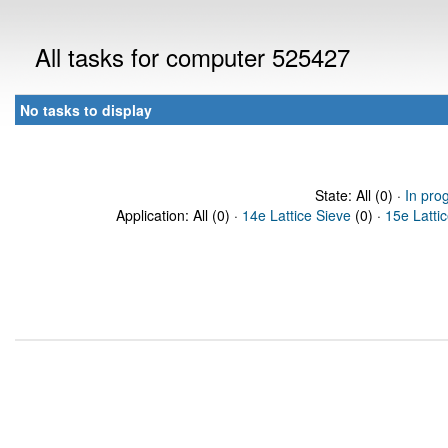
All tasks for computer 525427
No tasks to display
State: All (0) ·
In pro
Application: All (0) ·
14e Lattice Sieve
(0) ·
15e Latti