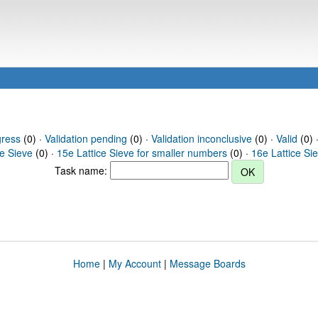
gress
(0) ·
Validation pending
(0) ·
Validation inconclusive
(0) ·
Valid
(0) 
ce Sieve
(0) ·
15e Lattice Sieve for smaller numbers
(0) ·
16e Lattice Si
Task name:
Home
|
My Account
|
Message Boards