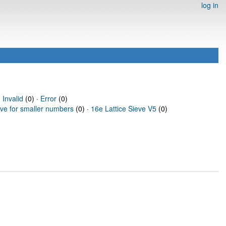
log in
·
Invalid
(0) ·
Error
(0)
eve for smaller numbers
(0) ·
16e Lattice Sieve V5
(0)