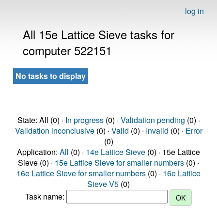
log in
All 15e Lattice Sieve tasks for
computer 522151
No tasks to display
State: All (0) ·
In progress
(0) ·
Validation pending
(0) ·
Validation inconclusive
(0) ·
Valid
(0) ·
Invalid
(0) ·
Error
(0)
Application:
All
(0) ·
14e Lattice Sieve
(0) · 15e Lattice
Sieve (0) ·
15e Lattice Sieve for smaller numbers
(0) ·
16e Lattice Sieve for smaller numbers
(0) ·
16e Lattice
Sieve V5
(0)
Task name: