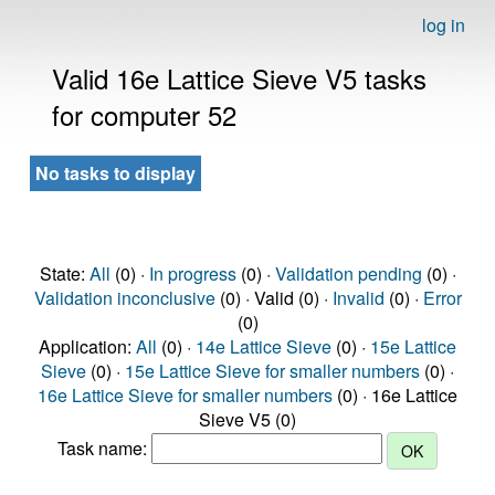
log in
Valid 16e Lattice Sieve V5 tasks
for computer 52
No tasks to display
State:
All
(0) ·
In progress
(0) ·
Validation pending
(0) ·
Validation inconclusive
(0) · Valid (0) ·
Invalid
(0) ·
Error
(0)
Application:
All
(0) ·
14e Lattice Sieve
(0) ·
15e Lattice
Sieve
(0) ·
15e Lattice Sieve for smaller numbers
(0) ·
16e Lattice Sieve for smaller numbers
(0) · 16e Lattice
Sieve V5 (0)
Task name: