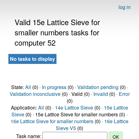
log in
Valid 15e Lattice Sieve for
smaller numbers tasks for
computer 52
No tasks to display
State:
All
(0) ·
In progress
(0) ·
Validation pending
(0) ·
Validation inconclusive
(0) · Valid (0) ·
Invalid
(0) ·
Error
(0)
Application:
All
(0) ·
14e Lattice Sieve
(0) ·
15e Lattice
Sieve
(0) · 15e Lattice Sieve for smaller numbers (0) ·
16e Lattice Sieve for smaller numbers
(0) ·
16e Lattice
Sieve V5
(0)
Task name: