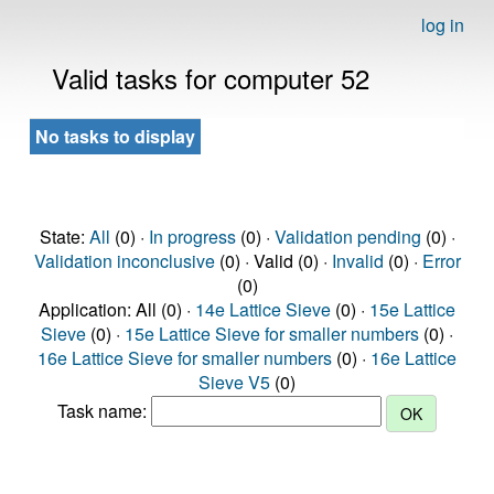
log in
Valid tasks for computer 52
No tasks to display
State:
All
(0) ·
In progress
(0) ·
Validation pending
(0) ·
Validation inconclusive
(0) · Valid (0) ·
Invalid
(0) ·
Error
(0)
Application: All (0) ·
14e Lattice Sieve
(0) ·
15e Lattice
Sieve
(0) ·
15e Lattice Sieve for smaller numbers
(0) ·
16e Lattice Sieve for smaller numbers
(0) ·
16e Lattice
Sieve V5
(0)
Task name: