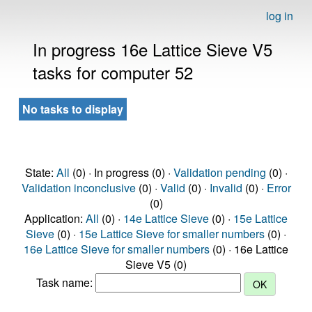
log in
In progress 16e Lattice Sieve V5
tasks for computer 52
No tasks to display
State:
All
(0) · In progress (0) ·
Validation pending
(0) ·
Validation inconclusive
(0) ·
Valid
(0) ·
Invalid
(0) ·
Error
(0)
Application:
All
(0) ·
14e Lattice Sieve
(0) ·
15e Lattice
Sieve
(0) ·
15e Lattice Sieve for smaller numbers
(0) ·
16e Lattice Sieve for smaller numbers
(0) · 16e Lattice
Sieve V5 (0)
Task name: