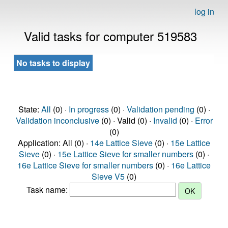
log in
Valid tasks for computer 519583
No tasks to display
State:
All
(0) ·
In progress
(0) ·
Validation pending
(0) ·
Validation inconclusive
(0) · Valid (0) ·
Invalid
(0) ·
Error
(0)
Application: All (0) ·
14e Lattice Sieve
(0) ·
15e Lattice
Sieve
(0) ·
15e Lattice Sieve for smaller numbers
(0) ·
16e Lattice Sieve for smaller numbers
(0) ·
16e Lattice
Sieve V5
(0)
Task name: