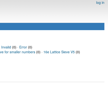
log in
·
Invalid
(0) ·
Error
(0)
eve for smaller numbers
(0) ·
16e Lattice Sieve V5
(0)