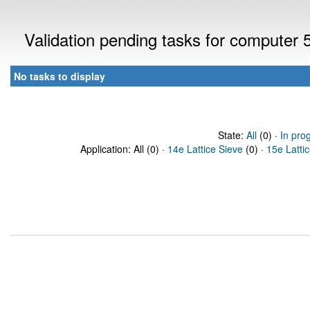
Validation pending tasks for computer
No tasks to display
State:
All
(0) ·
In pro
Application: All (0) ·
14e Lattice Sieve
(0) ·
15e Latti