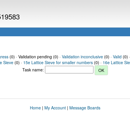
 519583
gress
(0) · Validation pending (0) ·
Validation inconclusive
(0) ·
Valid
(0) 
ce Sieve
(0) ·
15e Lattice Sieve for smaller numbers
(0) ·
16e Lattice Si
Task name:
Home
|
My Account
|
Message Boards