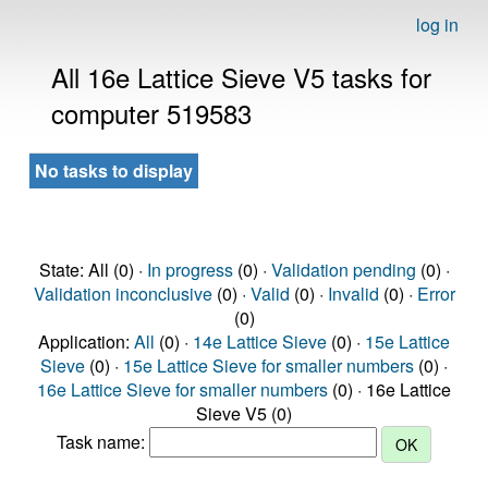
log in
All 16e Lattice Sieve V5 tasks for
computer 519583
No tasks to display
State: All (0) ·
In progress
(0) ·
Validation pending
(0) ·
Validation inconclusive
(0) ·
Valid
(0) ·
Invalid
(0) ·
Error
(0)
Application:
All
(0) ·
14e Lattice Sieve
(0) ·
15e Lattice
Sieve
(0) ·
15e Lattice Sieve for smaller numbers
(0) ·
16e Lattice Sieve for smaller numbers
(0) · 16e Lattice
Sieve V5 (0)
Task name: