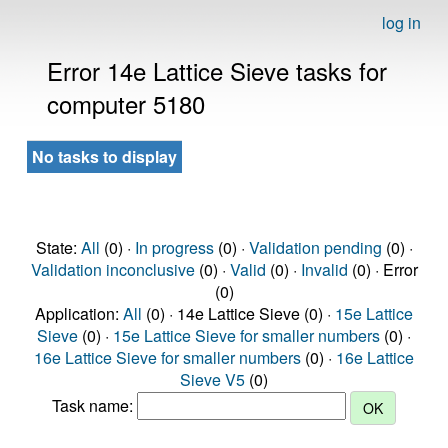
log in
Error 14e Lattice Sieve tasks for
computer 5180
No tasks to display
State:
All
(0) ·
In progress
(0) ·
Validation pending
(0) ·
Validation inconclusive
(0) ·
Valid
(0) ·
Invalid
(0) · Error
(0)
Application:
All
(0) · 14e Lattice Sieve (0) ·
15e Lattice
Sieve
(0) ·
15e Lattice Sieve for smaller numbers
(0) ·
16e Lattice Sieve for smaller numbers
(0) ·
16e Lattice
Sieve V5
(0)
Task name: