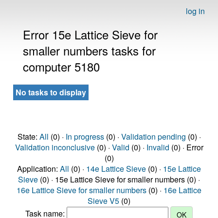
log in
Error 15e Lattice Sieve for
smaller numbers tasks for
computer 5180
No tasks to display
State:
All
(0) ·
In progress
(0) ·
Validation pending
(0) ·
Validation inconclusive
(0) ·
Valid
(0) ·
Invalid
(0) · Error
(0)
Application:
All
(0) ·
14e Lattice Sieve
(0) ·
15e Lattice
Sieve
(0) · 15e Lattice Sieve for smaller numbers (0) ·
16e Lattice Sieve for smaller numbers
(0) ·
16e Lattice
Sieve V5
(0)
Task name: