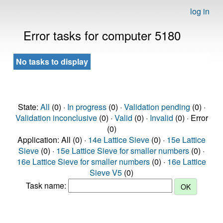
log in
Error tasks for computer 5180
No tasks to display
State:
All
(0) ·
In progress
(0) ·
Validation pending
(0) ·
Validation inconclusive
(0) ·
Valid
(0) ·
Invalid
(0) · Error
(0)
Application: All (0) ·
14e Lattice Sieve
(0) ·
15e Lattice
Sieve
(0) ·
15e Lattice Sieve for smaller numbers
(0) ·
16e Lattice Sieve for smaller numbers
(0) ·
16e Lattice
Sieve V5
(0)
Task name: