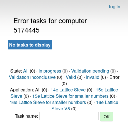
log in
Error tasks for computer
5174445
No tasks to display
State:
All
(0) ·
In progress
(0) ·
Validation pending
(0) ·
Validation inconclusive
(0) ·
Valid
(0) ·
Invalid
(0) · Error
(0)
Application: All (0) ·
14e Lattice Sieve
(0) ·
15e Lattice
Sieve
(0) ·
15e Lattice Sieve for smaller numbers
(0) ·
16e Lattice Sieve for smaller numbers
(0) ·
16e Lattice
Sieve V5
(0)
Task name: