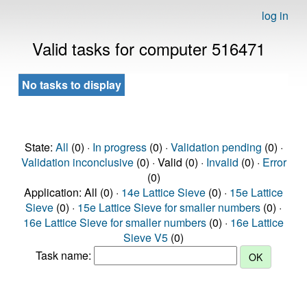
log in
Valid tasks for computer 516471
No tasks to display
State:
All
(0) ·
In progress
(0) ·
Validation pending
(0) ·
Validation inconclusive
(0) · Valid (0) ·
Invalid
(0) ·
Error
(0)
Application: All (0) ·
14e Lattice Sieve
(0) ·
15e Lattice
Sieve
(0) ·
15e Lattice Sieve for smaller numbers
(0) ·
16e Lattice Sieve for smaller numbers
(0) ·
16e Lattice
Sieve V5
(0)
Task name: