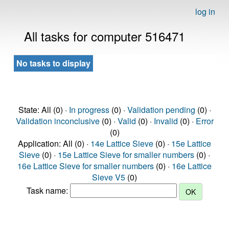
log in
All tasks for computer 516471
No tasks to display
State: All (0) ·
In progress
(0) ·
Validation pending
(0) ·
Validation inconclusive
(0) ·
Valid
(0) ·
Invalid
(0) ·
Error
(0)
Application: All (0) ·
14e Lattice Sieve
(0) ·
15e Lattice
Sieve
(0) ·
15e Lattice Sieve for smaller numbers
(0) ·
16e Lattice Sieve for smaller numbers
(0) ·
16e Lattice
Sieve V5
(0)
Task name: