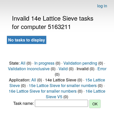
log in
Invalid 14e Lattice Sieve tasks
for computer 5163211
No tasks to display
State:
All
(0) ·
In progress
(0) ·
Validation pending
(0) ·
Validation inconclusive
(0) ·
Valid
(0) · Invalid (0) ·
Error
(0)
Application:
All
(0) · 14e Lattice Sieve (0) ·
15e Lattice
Sieve
(0) ·
15e Lattice Sieve for smaller numbers
(0) ·
16e Lattice Sieve for smaller numbers
(0) ·
16e Lattice
Sieve V5
(0)
Task name: