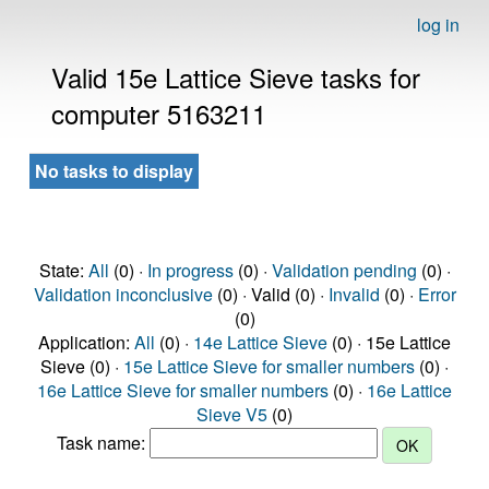
log in
Valid 15e Lattice Sieve tasks for
computer 5163211
No tasks to display
State:
All
(0) ·
In progress
(0) ·
Validation pending
(0) ·
Validation inconclusive
(0) · Valid (0) ·
Invalid
(0) ·
Error
(0)
Application:
All
(0) ·
14e Lattice Sieve
(0) · 15e Lattice
Sieve (0) ·
15e Lattice Sieve for smaller numbers
(0) ·
16e Lattice Sieve for smaller numbers
(0) ·
16e Lattice
Sieve V5
(0)
Task name: