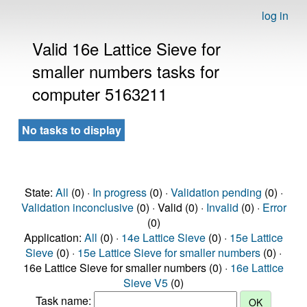
log in
Valid 16e Lattice Sieve for
smaller numbers tasks for
computer 5163211
No tasks to display
State:
All
(0) ·
In progress
(0) ·
Validation pending
(0) ·
Validation inconclusive
(0) · Valid (0) ·
Invalid
(0) ·
Error
(0)
Application:
All
(0) ·
14e Lattice Sieve
(0) ·
15e Lattice
Sieve
(0) ·
15e Lattice Sieve for smaller numbers
(0) ·
16e Lattice Sieve for smaller numbers (0) ·
16e Lattice
Sieve V5
(0)
Task name: