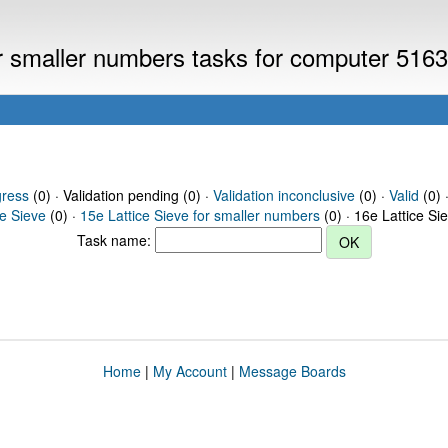
or smaller numbers tasks for computer 516
gress
(0) · Validation pending (0) ·
Validation inconclusive
(0) ·
Valid
(0) 
ce Sieve
(0) ·
15e Lattice Sieve for smaller numbers
(0) · 16e Lattice Si
Task name:
Home
|
My Account
|
Message Boards