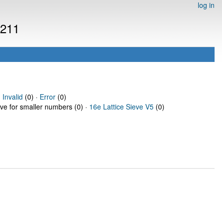
log in
3211
·
Invalid
(0) ·
Error
(0)
eve for smaller numbers (0) ·
16e Lattice Sieve V5
(0)