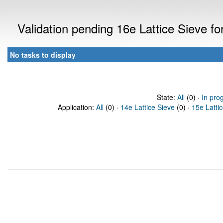
Validation pending 16e Lattice Sieve f
No tasks to display
State:
All
(0) ·
In pro
Application:
All
(0) ·
14e Lattice Sieve
(0) ·
15e Latti