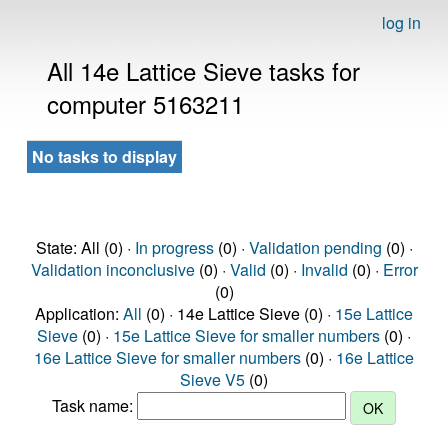
log in
All 14e Lattice Sieve tasks for
computer 5163211
No tasks to display
State: All (0) ·
In progress
(0) ·
Validation pending
(0) ·
Validation inconclusive
(0) ·
Valid
(0) ·
Invalid
(0) ·
Error
(0)
Application:
All
(0) · 14e Lattice Sieve (0) ·
15e Lattice
Sieve
(0) ·
15e Lattice Sieve for smaller numbers
(0) ·
16e Lattice Sieve for smaller numbers
(0) ·
16e Lattice
Sieve V5
(0)
Task name: