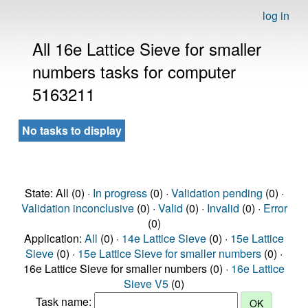
log in
All 16e Lattice Sieve for smaller
numbers tasks for computer
5163211
No tasks to display
State: All (0) ·
In progress
(0) ·
Validation pending
(0) ·
Validation inconclusive
(0) ·
Valid
(0) ·
Invalid
(0) ·
Error
(0)
Application:
All
(0) ·
14e Lattice Sieve
(0) ·
15e Lattice
Sieve
(0) ·
15e Lattice Sieve for smaller numbers
(0) ·
16e Lattice Sieve for smaller numbers (0) ·
16e Lattice
Sieve V5
(0)
Task name: