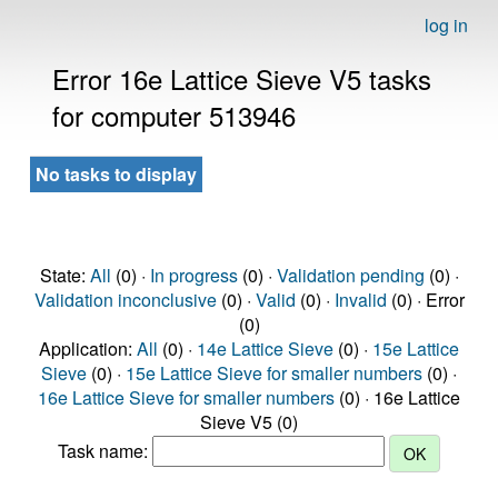
log in
Error 16e Lattice Sieve V5 tasks
for computer 513946
No tasks to display
State:
All
(0) ·
In progress
(0) ·
Validation pending
(0) ·
Validation inconclusive
(0) ·
Valid
(0) ·
Invalid
(0) · Error
(0)
Application:
All
(0) ·
14e Lattice Sieve
(0) ·
15e Lattice
Sieve
(0) ·
15e Lattice Sieve for smaller numbers
(0) ·
16e Lattice Sieve for smaller numbers
(0) · 16e Lattice
Sieve V5 (0)
Task name: