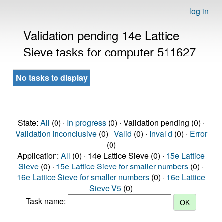
log in
Validation pending 14e Lattice
Sieve tasks for computer 511627
No tasks to display
State:
All
(0) ·
In progress
(0) · Validation pending (0) ·
Validation inconclusive
(0) ·
Valid
(0) ·
Invalid
(0) ·
Error
(0)
Application:
All
(0) · 14e Lattice Sieve (0) ·
15e Lattice
Sieve
(0) ·
15e Lattice Sieve for smaller numbers
(0) ·
16e Lattice Sieve for smaller numbers
(0) ·
16e Lattice
Sieve V5
(0)
Task name: