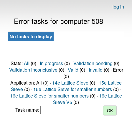
log in
Error tasks for computer 508
No tasks to display
State:
All
(0) ·
In progress
(0) ·
Validation pending
(0) ·
Validation inconclusive
(0) ·
Valid
(0) ·
Invalid
(0) · Error
(0)
Application: All (0) ·
14e Lattice Sieve
(0) ·
15e Lattice
Sieve
(0) ·
15e Lattice Sieve for smaller numbers
(0) ·
16e Lattice Sieve for smaller numbers
(0) ·
16e Lattice
Sieve V5
(0)
Task name: