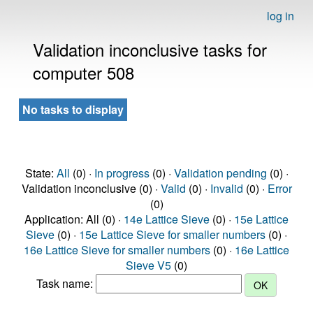
log in
Validation inconclusive tasks for
computer 508
No tasks to display
State:
All
(0) ·
In progress
(0) ·
Validation pending
(0) ·
Validation inconclusive (0) ·
Valid
(0) ·
Invalid
(0) ·
Error
(0)
Application: All (0) ·
14e Lattice Sieve
(0) ·
15e Lattice
Sieve
(0) ·
15e Lattice Sieve for smaller numbers
(0) ·
16e Lattice Sieve for smaller numbers
(0) ·
16e Lattice
Sieve V5
(0)
Task name: