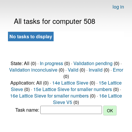
log in
All tasks for computer 508
No tasks to display
State: All (0) ·
In progress
(0) ·
Validation pending
(0) ·
Validation inconclusive
(0) ·
Valid
(0) ·
Invalid
(0) ·
Error
(0)
Application: All (0) ·
14e Lattice Sieve
(0) ·
15e Lattice
Sieve
(0) ·
15e Lattice Sieve for smaller numbers
(0) ·
16e Lattice Sieve for smaller numbers
(0) ·
16e Lattice
Sieve V5
(0)
Task name: