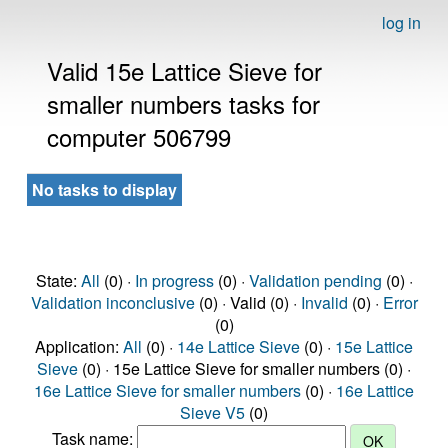
log in
Valid 15e Lattice Sieve for
smaller numbers tasks for
computer 506799
No tasks to display
State:
All
(0) ·
In progress
(0) ·
Validation pending
(0) ·
Validation inconclusive
(0) · Valid (0) ·
Invalid
(0) ·
Error
(0)
Application:
All
(0) ·
14e Lattice Sieve
(0) ·
15e Lattice
Sieve
(0) · 15e Lattice Sieve for smaller numbers (0) ·
16e Lattice Sieve for smaller numbers
(0) ·
16e Lattice
Sieve V5
(0)
Task name: