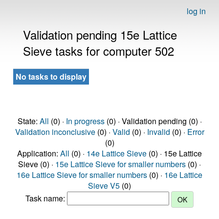
log in
Validation pending 15e Lattice
Sieve tasks for computer 502
No tasks to display
State:
All
(0) ·
In progress
(0) · Validation pending (0) ·
Validation inconclusive
(0) ·
Valid
(0) ·
Invalid
(0) ·
Error
(0)
Application:
All
(0) ·
14e Lattice Sieve
(0) · 15e Lattice
Sieve (0) ·
15e Lattice Sieve for smaller numbers
(0) ·
16e Lattice Sieve for smaller numbers
(0) ·
16e Lattice
Sieve V5
(0)
Task name: