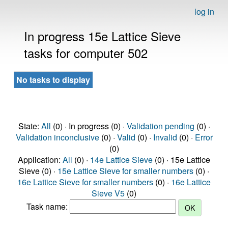
log in
In progress 15e Lattice Sieve
tasks for computer 502
No tasks to display
State:
All
(0) · In progress (0) ·
Validation pending
(0) ·
Validation inconclusive
(0) ·
Valid
(0) ·
Invalid
(0) ·
Error
(0)
Application:
All
(0) ·
14e Lattice Sieve
(0) · 15e Lattice
Sieve (0) ·
15e Lattice Sieve for smaller numbers
(0) ·
16e Lattice Sieve for smaller numbers
(0) ·
16e Lattice
Sieve V5
(0)
Task name: