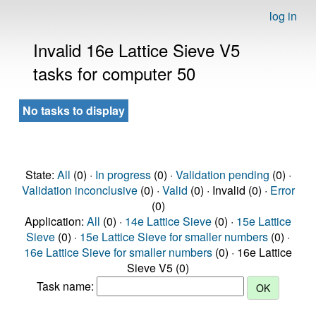
log in
Invalid 16e Lattice Sieve V5
tasks for computer 50
No tasks to display
State:
All
(0) ·
In progress
(0) ·
Validation pending
(0) ·
Validation inconclusive
(0) ·
Valid
(0) · Invalid (0) ·
Error
(0)
Application:
All
(0) ·
14e Lattice Sieve
(0) ·
15e Lattice
Sieve
(0) ·
15e Lattice Sieve for smaller numbers
(0) ·
16e Lattice Sieve for smaller numbers
(0) · 16e Lattice
Sieve V5 (0)
Task name: