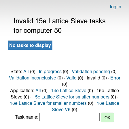
log in
Invalid 15e Lattice Sieve tasks
for computer 50
No tasks to display
State:
All
(0) ·
In progress
(0) ·
Validation pending
(0) ·
Validation inconclusive
(0) ·
Valid
(0) · Invalid (0) ·
Error
(0)
Application:
All
(0) ·
14e Lattice Sieve
(0) · 15e Lattice
Sieve (0) ·
15e Lattice Sieve for smaller numbers
(0) ·
16e Lattice Sieve for smaller numbers
(0) ·
16e Lattice
Sieve V5
(0)
Task name: