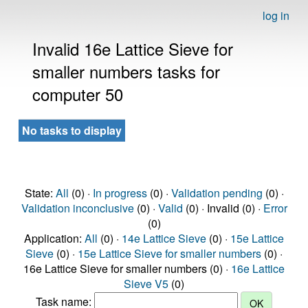
log in
Invalid 16e Lattice Sieve for
smaller numbers tasks for
computer 50
No tasks to display
State:
All
(0) ·
In progress
(0) ·
Validation pending
(0) ·
Validation inconclusive
(0) ·
Valid
(0) · Invalid (0) ·
Error
(0)
Application:
All
(0) ·
14e Lattice Sieve
(0) ·
15e Lattice
Sieve
(0) ·
15e Lattice Sieve for smaller numbers
(0) ·
16e Lattice Sieve for smaller numbers (0) ·
16e Lattice
Sieve V5
(0)
Task name: