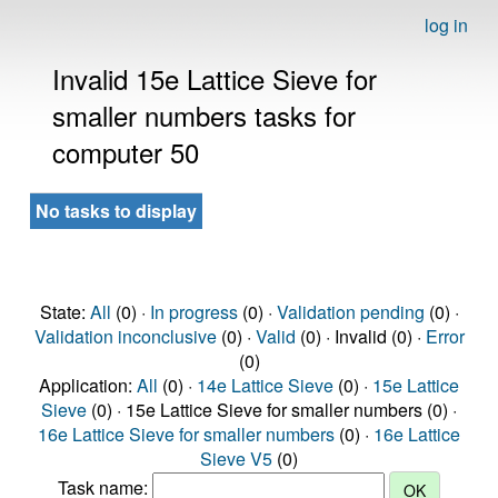
log in
Invalid 15e Lattice Sieve for
smaller numbers tasks for
computer 50
No tasks to display
State:
All
(0) ·
In progress
(0) ·
Validation pending
(0) ·
Validation inconclusive
(0) ·
Valid
(0) · Invalid (0) ·
Error
(0)
Application:
All
(0) ·
14e Lattice Sieve
(0) ·
15e Lattice
Sieve
(0) · 15e Lattice Sieve for smaller numbers (0) ·
16e Lattice Sieve for smaller numbers
(0) ·
16e Lattice
Sieve V5
(0)
Task name: