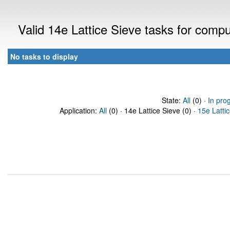
Valid 14e Lattice Sieve tasks for comp
No tasks to display
State:
All
(0) ·
In pro
Application:
All
(0) · 14e Lattice Sieve (0) ·
15e Latti