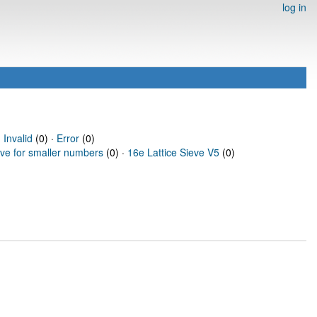
log in
·
Invalid
(0) ·
Error
(0)
eve for smaller numbers
(0) ·
16e Lattice Sieve V5
(0)