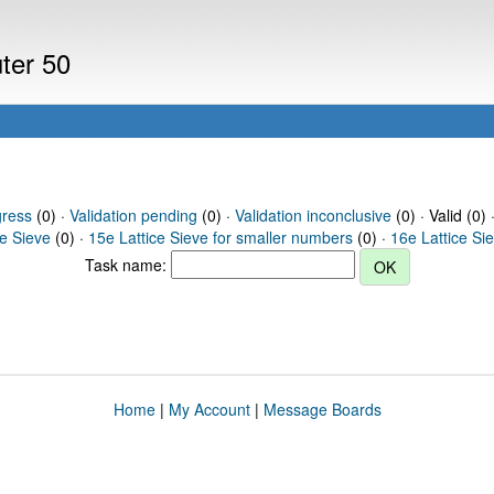
uter 50
gress
(0) ·
Validation pending
(0) ·
Validation inconclusive
(0) · Valid (0) 
ce Sieve
(0) ·
15e Lattice Sieve for smaller numbers
(0) ·
16e Lattice Si
Task name:
Home
|
My Account
|
Message Boards