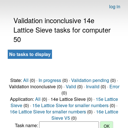
log in
Validation inconclusive 14e
Lattice Sieve tasks for computer
50
No tasks to display
State:
All
(0) ·
In progress
(0) ·
Validation pending
(0) ·
Validation inconclusive (0) ·
Valid
(0) ·
Invalid
(0) ·
Error
(0)
Application:
All
(0) · 14e Lattice Sieve (0) ·
15e Lattice
Sieve
(0) ·
15e Lattice Sieve for smaller numbers
(0) ·
16e Lattice Sieve for smaller numbers
(0) ·
16e Lattice
Sieve V5
(0)
Task name: