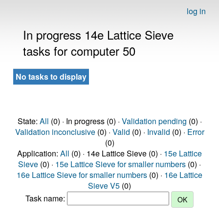
log in
In progress 14e Lattice Sieve
tasks for computer 50
No tasks to display
State:
All
(0) · In progress (0) ·
Validation pending
(0) ·
Validation inconclusive
(0) ·
Valid
(0) ·
Invalid
(0) ·
Error
(0)
Application:
All
(0) · 14e Lattice Sieve (0) ·
15e Lattice
Sieve
(0) ·
15e Lattice Sieve for smaller numbers
(0) ·
16e Lattice Sieve for smaller numbers
(0) ·
16e Lattice
Sieve V5
(0)
Task name: