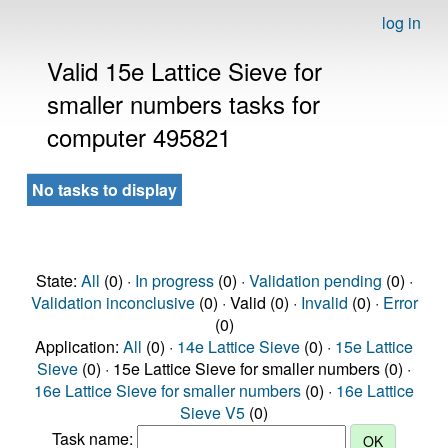
log in
Valid 15e Lattice Sieve for
smaller numbers tasks for
computer 495821
No tasks to display
State:
All
(0) ·
In progress
(0) ·
Validation pending
(0) ·
Validation inconclusive
(0) · Valid (0) ·
Invalid
(0) ·
Error
(0)
Application:
All
(0) ·
14e Lattice Sieve
(0) ·
15e Lattice
Sieve
(0) · 15e Lattice Sieve for smaller numbers (0) ·
16e Lattice Sieve for smaller numbers
(0) ·
16e Lattice
Sieve V5
(0)
Task name: