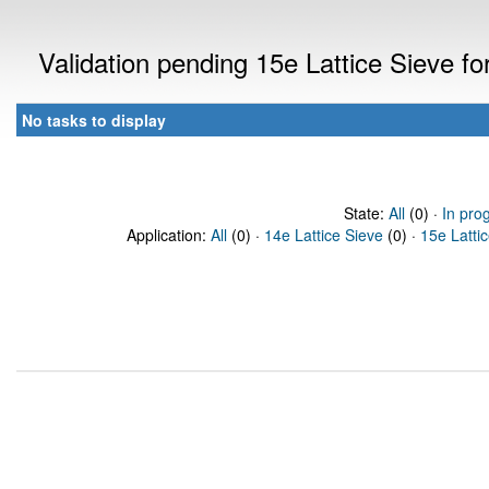
Validation pending 15e Lattice Sieve f
No tasks to display
State:
All
(0) ·
In pro
Application:
All
(0) ·
14e Lattice Sieve
(0) ·
15e Latti