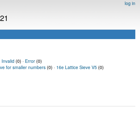
log in
821
·
Invalid
(0) ·
Error
(0)
eve for smaller numbers
(0) ·
16e Lattice Sieve V5
(0)