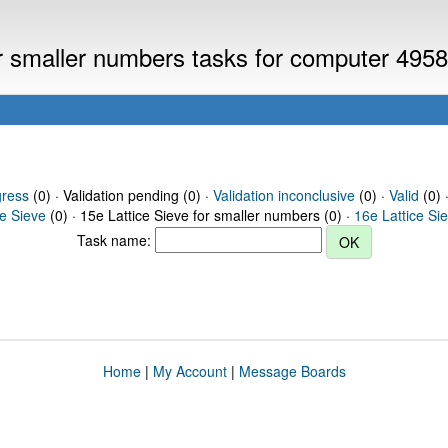
or smaller numbers tasks for computer 495
gress
(0) · Validation pending (0) ·
Validation inconclusive
(0) ·
Valid
(0) 
ce Sieve
(0) · 15e Lattice Sieve for smaller numbers (0) ·
16e Lattice Si
Task name:
Home
|
My Account
|
Message Boards