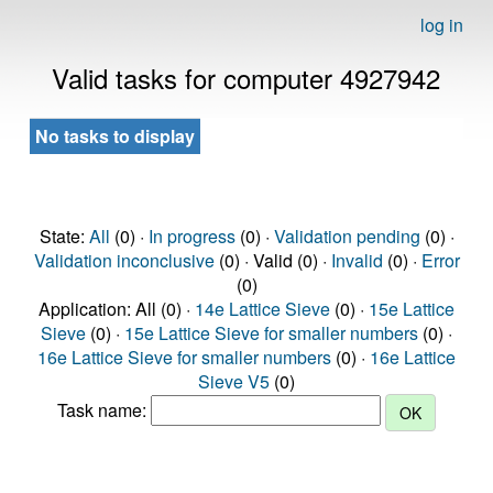
log in
Valid tasks for computer 4927942
No tasks to display
State:
All
(0) ·
In progress
(0) ·
Validation pending
(0) ·
Validation inconclusive
(0) · Valid (0) ·
Invalid
(0) ·
Error
(0)
Application: All (0) ·
14e Lattice Sieve
(0) ·
15e Lattice
Sieve
(0) ·
15e Lattice Sieve for smaller numbers
(0) ·
16e Lattice Sieve for smaller numbers
(0) ·
16e Lattice
Sieve V5
(0)
Task name: