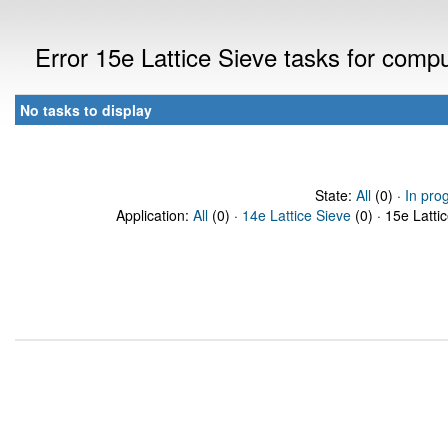
Error 15e Lattice Sieve tasks for com
No tasks to display
State:
All
(0) ·
In pro
Application:
All
(0) ·
14e Lattice Sieve
(0) · 15e Latti