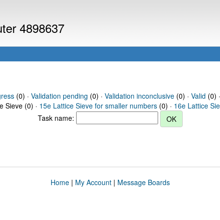
puter 4898637
gress
(0) ·
Validation pending
(0) ·
Validation inconclusive
(0) ·
Valid
(0) 
ce Sieve (0) ·
15e Lattice Sieve for smaller numbers
(0) ·
16e Lattice Si
Task name:
Home
|
My Account
|
Message Boards