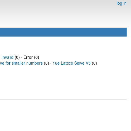
log in
·
Invalid
(0) · Error (0)
eve for smaller numbers
(0) ·
16e Lattice Sieve V5
(0)