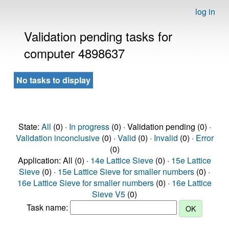
log in
Validation pending tasks for
computer 4898637
No tasks to display
State:
All
(0) ·
In progress
(0) · Validation pending (0) ·
Validation inconclusive
(0) ·
Valid
(0) ·
Invalid
(0) ·
Error
(0)
Application: All (0) ·
14e Lattice Sieve
(0) ·
15e Lattice
Sieve
(0) ·
15e Lattice Sieve for smaller numbers
(0) ·
16e Lattice Sieve for smaller numbers
(0) ·
16e Lattice
Sieve V5
(0)
Task name: