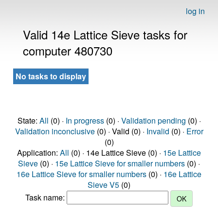
log in
Valid 14e Lattice Sieve tasks for
computer 480730
No tasks to display
State:
All
(0) ·
In progress
(0) ·
Validation pending
(0) ·
Validation inconclusive
(0) · Valid (0) ·
Invalid
(0) ·
Error
(0)
Application:
All
(0) · 14e Lattice Sieve (0) ·
15e Lattice
Sieve
(0) ·
15e Lattice Sieve for smaller numbers
(0) ·
16e Lattice Sieve for smaller numbers
(0) ·
16e Lattice
Sieve V5
(0)
Task name: