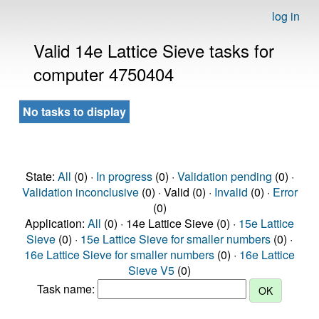
log in
Valid 14e Lattice Sieve tasks for
computer 4750404
No tasks to display
State:
All
(0) ·
In progress
(0) ·
Validation pending
(0) ·
Validation inconclusive
(0) · Valid (0) ·
Invalid
(0) ·
Error
(0)
Application:
All
(0) · 14e Lattice Sieve (0) ·
15e Lattice
Sieve
(0) ·
15e Lattice Sieve for smaller numbers
(0) ·
16e Lattice Sieve for smaller numbers
(0) ·
16e Lattice
Sieve V5
(0)
Task name: