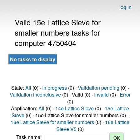
log in
Valid 15e Lattice Sieve for
smaller numbers tasks for
computer 4750404
No tasks to display
State:
All
(0) ·
In progress
(0) ·
Validation pending
(0) ·
Validation inconclusive
(0) · Valid (0) ·
Invalid
(0) ·
Error
(0)
Application:
All
(0) ·
14e Lattice Sieve
(0) ·
15e Lattice
Sieve
(0) · 15e Lattice Sieve for smaller numbers (0) ·
16e Lattice Sieve for smaller numbers
(0) ·
16e Lattice
Sieve V5
(0)
Task name: