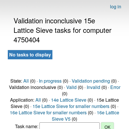
log in
Validation inconclusive 15e
Lattice Sieve tasks for computer
4750404
No tasks to display
State:
All
(0) ·
In progress
(0) ·
Validation pending
(0) ·
Validation inconclusive (0) ·
Valid
(0) ·
Invalid
(0) ·
Error
(0)
Application:
All
(0) ·
14e Lattice Sieve
(0) · 15e Lattice
Sieve (0) ·
15e Lattice Sieve for smaller numbers
(0) ·
16e Lattice Sieve for smaller numbers
(0) ·
16e Lattice
Sieve V5
(0)
Task name: