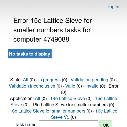
log in
Error 15e Lattice Sieve for
smaller numbers tasks for
computer 4749088
No tasks to display
State:
All
(0) ·
In progress
(0) ·
Validation pending
(0) ·
Validation inconclusive
(0) ·
Valid
(0) ·
Invalid
(0) · Error
(0)
Application:
All
(0) ·
14e Lattice Sieve
(0) ·
15e Lattice
Sieve
(0) · 15e Lattice Sieve for smaller numbers (0) ·
16e Lattice Sieve for smaller numbers
(0) ·
16e Lattice
Sieve V5
(0)
Task name: