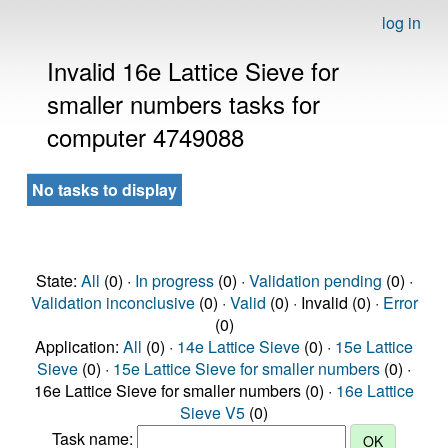
log in
Invalid 16e Lattice Sieve for
smaller numbers tasks for
computer 4749088
No tasks to display
State:
All
(0) ·
In progress
(0) ·
Validation pending
(0) ·
Validation inconclusive
(0) ·
Valid
(0) · Invalid (0) ·
Error
(0)
Application:
All
(0) ·
14e Lattice Sieve
(0) ·
15e Lattice
Sieve
(0) ·
15e Lattice Sieve for smaller numbers
(0) ·
16e Lattice Sieve for smaller numbers (0) ·
16e Lattice
Sieve V5
(0)
Task name: