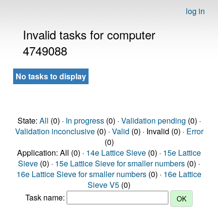
log in
Invalid tasks for computer
4749088
No tasks to display
State:
All
(0) ·
In progress
(0) ·
Validation pending
(0) ·
Validation inconclusive
(0) ·
Valid
(0) · Invalid (0) ·
Error
(0)
Application: All (0) ·
14e Lattice Sieve
(0) ·
15e Lattice
Sieve
(0) ·
15e Lattice Sieve for smaller numbers
(0) ·
16e Lattice Sieve for smaller numbers
(0) ·
16e Lattice
Sieve V5
(0)
Task name: