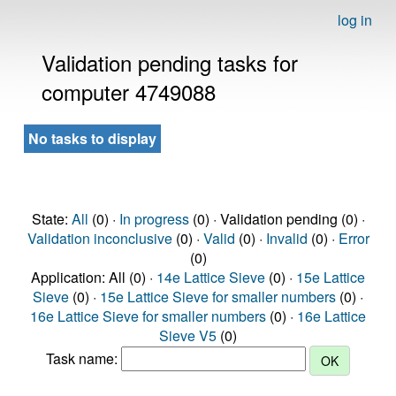
log in
Validation pending tasks for
computer 4749088
No tasks to display
State:
All
(0) ·
In progress
(0) · Validation pending (0) ·
Validation inconclusive
(0) ·
Valid
(0) ·
Invalid
(0) ·
Error
(0)
Application: All (0) ·
14e Lattice Sieve
(0) ·
15e Lattice
Sieve
(0) ·
15e Lattice Sieve for smaller numbers
(0) ·
16e Lattice Sieve for smaller numbers
(0) ·
16e Lattice
Sieve V5
(0)
Task name: